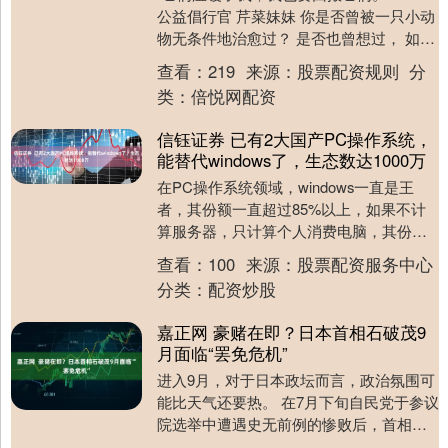
公益倡行官 芹菜妹妹 你是否曾被一只小动
物无条件地治愈过？ 是否也曾想过， 如何
为那些无家可归的生命做点什么？ 这一
查看：
219
来源：
股票配资规则
分
次，....
类：
倍悦网配资
信钰证券 已有2大国产PC操作系统，
能替代windows了，生态数达1000万
在PC操作系统领域，windows一直是王
者，其份额一直超过85%以上，如果不计
算服务器，只计算个人消费电脑，其份额
更是超过95%。 而操作系统是电脑的灵
查看：
100
来源：
股票配资服务中心
魂，是....
分类：
配资炒股
嘉正网 豪赌在即？日本首相石破茂9
月面临“罢免危机”
进入9月，对于日本政坛而言，政治氛围可
能比天气还要热。 在7月下旬自民党于参议
院选举中遭遇史无前例的惨败后，首相石
破茂所在的自民党内关于“罢免石破茂”的追