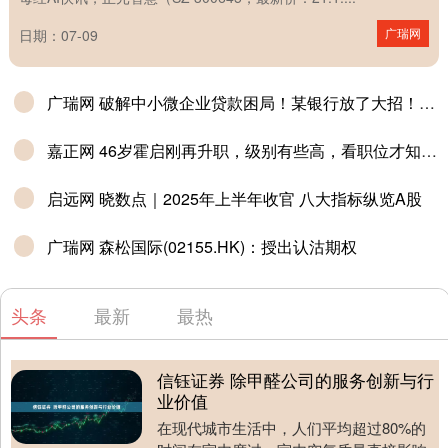
广瑞网
日期：07-09
广瑞网 破解中小微企业贷款困局！某银行放了大招！_融资_经营_政策
嘉正网 46岁霍启刚再升职，级别有些高，看职位才知道背后是谁在为他铺路_霍家正_家族_财富
启远网 晓数点｜2025年上半年收官 八大指标纵览A股
广瑞网 森松国际(02155.HK)：授出认沽期权
头条
最新
最热
信钰证券 除甲醛公司的服务创新与行
业价值
在现代城市生活中，人们平均超过80%的