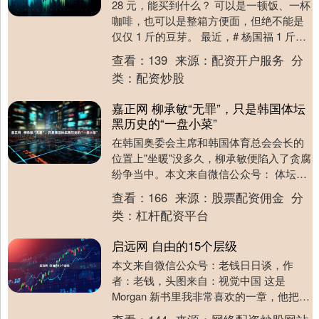
28 元，能买到什么？ 可以是一顿饭、一杯
咖啡，也可以是整箱方便面，但绝不能是
仅仅 1 斤的豆芽。 最近，# 杨国福 1 斤豆
芽 28 元贵过山姆 # 登上热搜....
查看：
139
来源：
配资开户服务
分
类：
配资炒股
嘉正网 柳承敏“无罪”，只是韩国体坛
黑历史的“一盘小菜”
在韩国奥委会主席和韩国体育总会会长的
位置上"坐暖"没多久，柳承敏便陷入了贪腐
纷争当中。本文来自微信公众号： 体坛经
济观察 ，作者：月半，头图来自：视觉中
查看：
166
来源：
股票配资佣金
分
国 当地....
类：
杠杆配资平台
启远网 自由的15个层级
本文来自微信公众号：老钱日日谈，作
者：老钱，头图来自：视觉中国 这是
Morgan 新书里我非常喜欢的一章，他把财
务独立（自由）划分为 15 个等级，每个人