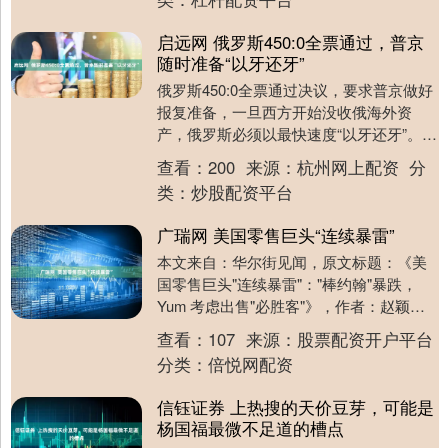
启远网 俄罗斯450:0全票通过，普京
随时准备“以牙还牙”
俄罗斯450:0全票通过决议，要求普京做好
报复准备，一旦西方开始没收俄海外资
产，俄罗斯必须以最快速度“以牙还牙”。
12 月初，俄罗斯国家杜马（议会下院）的
查看：
200
来源：
杭州网上配资
分
投票....
类：
炒股配资平台
广瑞网 美国零售巨头“连续暴雷”
本文来自：华尔街见闻，原文标题：《美
国零售巨头"连续暴雷"："棒约翰"暴跌，
Yum 考虑出售"必胜客"》，作者：赵颖，
头图来自：视觉中国 美国餐饮连锁行业正
查看：
107
来源：
股票配资开户平台
遭遇....
分类：
倍悦网配资
信钰证券 上热搜的天价豆芽，可能是
杨国福最微不足道的槽点