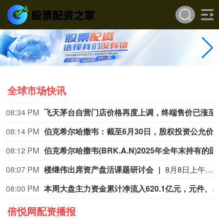
全球市场快讯
08:34 PM
飞天茅台自营门店价格
08:14 PM
伯克希尔哈撒韦：截至6月30日，股权投资公允价值总额的66%集中在美国运通、苹果、美国银
08:12 PM
伯克希尔哈撒韦(BRK.A.N)2025年全年末持有
08:07 PM
楼继伟出席资产盘活课题研讨会
8月8日上午，全球财富管理论坛在京召开“地方国有存量资产盘活进展、难点与策略”课题研讨会，楼继伟出席会议并做总结发言。楼继伟在发言中表示，盘活国有资产既是近期的当务之急，也是一项长期性的战略任务。当前我国GDP平减指数阶段性承压走低，财政维持紧平衡格局的压力持续攀升；我国税收结构以间接税为主体，税收收入增速显著弱于名义GDP增速，财政内生增收动能受限。叠加土地财政收入大幅收缩，地方隐性债务化解、长期限国债常态化发行带来的利息支出刚性上涨，收支两端压力持续凸显。综合多重现实约束来看，国有存量资产盘活并非短期应急手段，而是一项需要常态化、长效化推进的重点工作。（全球财富管理论坛）
08:00 PM
本周大盘主力资金累计净流入620.1亿元，元件、通信设备板块净流入居前，个股工业富联、天孚通
倍悦网配资播报