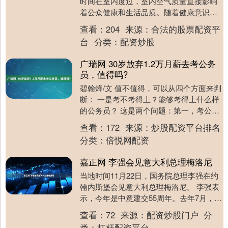
时间在室内度过，室内空气质量直接影响
着公众健康和生活品质。随着健康意识的
提升，室内环境治理行业应运而生，除甲
查看：
204
来源：
合法的股票配资平
醛公司作为这一....
台
分类：
配资炒股
广瑞网 30岁放弃1.2万月薪去考公务
员，值得吗?
碧翰烽/文 值不值得，可以从四个方面来判
断： 一是考不考得上？能够考得上什么样
的公务员？ 这是两个问题：第一，考公务
员不是那么容易的。可以说竞争力相当之
查看：
172
来源：
炒股配资平台排名
大，报考....
分类：
倍悦网配资
嘉正网 李强会见意大利总理梅洛尼
当地时间11月22日，国务院总理李强在约
翰内斯堡会见意大利总理梅洛尼。 李强表
示，今年是中意建交55周年。去年7月，习
近平主席同总理女士在北京举行会晤，就
查看：
72
来源：
配资炒股门户
分
深化中....
类：
杠杆配资平台