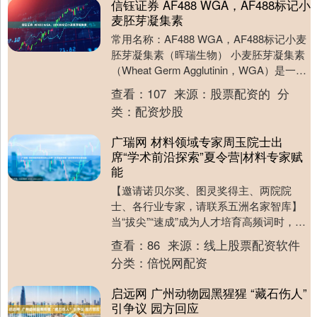
信钰证券 AF488 WGA，AF488标记小
麦胚芽凝集素
常用名称：AF488 WGA，AF488标记小麦
胚芽凝集素（晖瑞生物） 小麦胚芽凝集素
（Wheat Germ Agglutinin，WGA）是一种
广泛应用于生物....
查看：
107
来源：
股票配资的
分
类：
配资炒股
广瑞网 材料领域专家周玉院士出
席“学术前沿探索”夏令营|材料专家赋
能
【邀请诺贝尔奖、图灵奖得主、两院院
士、各行业专家，请联系五洲名家智库】
当“拔尖”“速成”成为人才培育高频词时，科
学耐力的缺失反而成为制约原始创新的隐
查看：
86
来源：
线上股票配资软件
性短板。2....
分类：
倍悦网配资
启远网 广州动物园黑猩猩 “藏石伤人”
引争议 园方回应