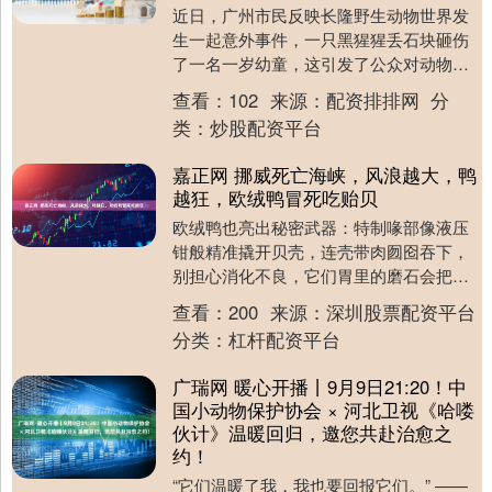
近日，广州市民反映长隆野生动物世界发
生一起意外事件，一只黑猩猩丢石块砸伤
了一名一岁幼童，这引发了公众对动物园
安全管理的关注与质疑。 据幼童家长透
查看：
102
来源：
配资排排网
分
露，事情发生在 ....
类：
炒股配资平台
嘉正网 挪威死亡海峡，风浪越大，鸭
越狂，欧绒鸭冒死吃贻贝
欧绒鸭也亮出秘密武器：特制喙部像液压
钳般精准撬开贝壳，连壳带肉囫囵吞下，
别担心消化不良，它们胃里的磨石会把贝
壳碾成粉末排出，轻轻松松一天轻松干掉
查看：
200
来源：
深圳股票配资平台
上百只，真正做到....
分类：
杠杆配资平台
广瑞网 暖心开播丨9月9日21:20！中
国小动物保护协会 × 河北卫视《哈喽
伙计》温暖回归，邀您共赴治愈之
约！
“它们温暖了我，我也要回报它们。” ——