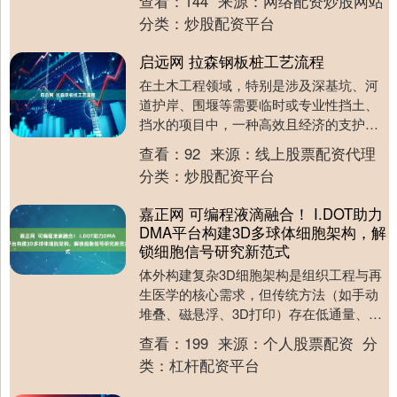
查看：
144
来源：
网络配资炒股网站
都能....
分类：
炒股配资平台
启远网 拉森钢板桩工艺流程
在土木工程领域，特别是涉及深基坑、河
道护岸、围堰等需要临时或专业性挡土、
挡水的项目中，一种高效且经济的支护技
术被广泛应用，这就是拉森钢板桩技术。
查看：
92
来源：
线上股票配资代理
它的核心在于使用....
分类：
炒股配资平台
嘉正网 可编程液滴融合！ I.DOT助力
DMA平台构建3D多球体细胞架构，解
锁细胞信号研究新范式
体外构建复杂3D细胞架构是组织工程与再
生医学的核心需求，但传统方法（如手动
堆叠、磁悬浮、3D打印）存在低通量、依
赖支架/特殊设备、细胞损伤风险高等问
查看：
199
来源：
个人股票配资
分
题，难以满足....
类：
杠杆配资平台