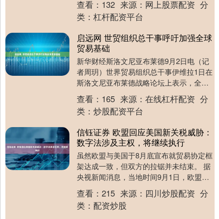
查看：
132
来源：
网上股票配资
分
责声音....
类：
杠杆配资平台
启远网 世贸组织总干事呼吁加强全球
贸易基础
新华财经斯洛文尼亚布莱德9月2日电（记
者周玥）世界贸易组织总干事伊维拉1日在
斯洛文尼亚布莱德战略论坛上表示，全球
贸易必须建立在更坚实的基础之上。 伊维
查看：
165
来源：
在线杠杆配资
分
拉在论坛上....
类：
炒股配资平台
信钰证券 欧盟回应美国新关税威胁：
数字法涉及主权，将继续执行
虽然欧盟与美国于8月底宣布就贸易协定框
架达成一致，但双方的拉锯并未结束。 据
央视新闻消息，当地时间9月1日，欧盟委
员会负责技术主权等事务的执行副主席汉
查看：
215
来源：
四川炒股配资
分
娜·维尔库....
类：
配资炒股