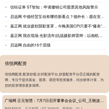
信钰证券 ST智知：申请撤销公司股票其他风险警示
启远网 中德经贸互动有哪些新看点？德外长：愿在安世半导体问
嘉正网 就业疲软阴影笼罩，今晚美国CPI只要不“爆表”，9
嘉正网 我在现场·光影流年|抗战摄影师雷烨：以相机纸笔做刀
启远网 自由的15个层级
倍悦网配资
倍悦网配资,配资炒股,杠杆配资平台,炒股配资平台②正规的配资
网，专注于提供基金、股票、期货等投资服务，结合财务计算，为
嘉正网 我在现场·光影流年|抗战摄影师雷烨：以相机纸笔做刀
您的投资增添更多保障。
枪_日军_潘家峪_民族
广瑞网 正元智慧：7月7日召开董事会会议_公司_王晓波_淮海战役
每经AI快讯，正元智慧（SZ 300645，最新价：21.1....