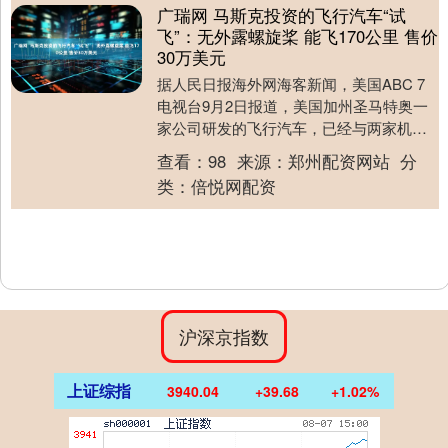
广瑞网 马斯克投资的飞行汽车“试
飞”：无外露螺旋桨 能飞170公里 售价
30万美元
据人民日报海外网海客新闻，美国ABC 7
电视台9月2日报道，美国加州圣马特奥一
家公司研发的飞行汽车，已经与两家机场
签约，开始试运营。 这是一辆黑色纯电动
查看：
98
来源：
郑州配资网站
分
汽车，没....
类：
倍悦网配资
沪深京指数
上证综指
3940.04
+39.68
+1.02%